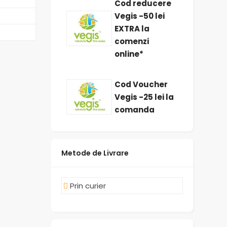
Cod reducere
Vegis -50 lei
EXTRA la
comenzi
online*
Cod Voucher
Vegis -25 lei la
comanda
Metode de Livrare
Prin curier