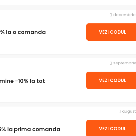
decembrie 
5% la o comanda
VEZI CODUL
septembrie
VEZI CODUL
zita
mine -10% la tot
august 
VEZI CODUL
r abo
15% la prima comanda