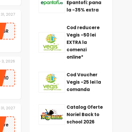
Epantofi: pana
la -35% extra
31, 2027
Cod reducere
Z15R
Vegis -50 lei
EXTRA la
comenzi
online*
 3, 2026
Cod Voucher
1010
Vegis -25 lei la
comanda
Catalog Oferte
31, 2027
Noriel Back to
school 2026
nare