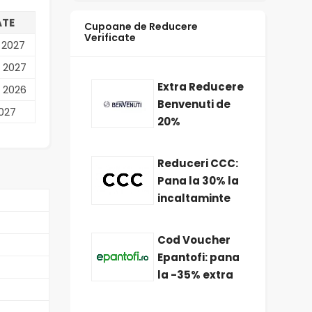
ATE
Cupoane de Reducere
Verificate
 2027
 2027
Extra Reducere
 2026
Benvenuti de
2027
20%
Reduceri CCC:
Pana la 30% la
incaltaminte
Cod Voucher
Epantofi: pana
la -35% extra