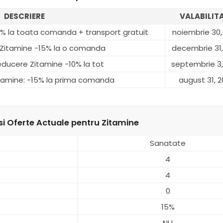
DESCRIERE
VALABILIT
% la toata comanda + transport gratuit
noiembrie 30,
Zitamine -15% la o comanda
decembrie 31,
reducere Zitamine -10% la tot
septembrie 3,
tamine: -15% la prima comanda
august 31, 
i Oferte Actuale pentru Zitamine
Sanatate
4
4
0
15%
NU