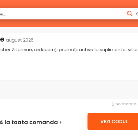
ne
august 2026
her Zitamine, reduceri și promoții active la suplimente, vi
noiembrie 
VEZI CODUL
2CUPON
2% la toata comanda +