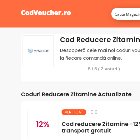
Cod Reducere Zitami
Descoperă cele mai noi coduri vouc
la fiecare comandă online.
5
/ 5 (
2
voturi )
Coduri Reducere Zitamine Actualizate
0
VERIFICAT
12%
Cod reducere Zitamine -1
transport gratuit