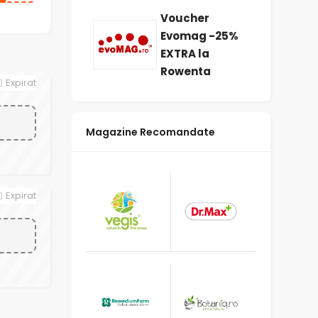
Voucher
Evomag -25%
EXTRA la
Rowenta
Expirat
Magazine Recomandate
Expirat